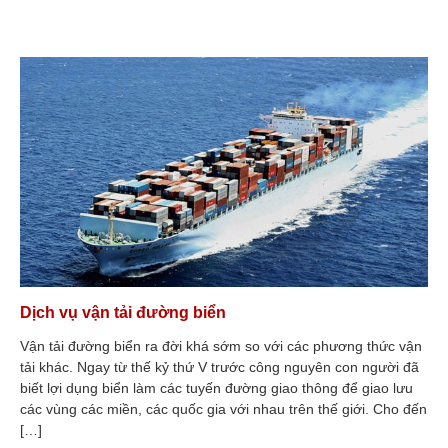
tháng đầu năm 2024: Dệt may
dẫn đầu về kim ngạch xuất
khẩu
Xuất khẩu dệt may Việt Nam
khởi sắc: Cơ hội và thách thức
năm 2024
Vietsun – Giải pháp lưu kho linh
hoạt: Hỗ trợ toàn diện trên
tuyến Việt Nam – Campuchia
Mẹo đóng gói để vận chuyển
hàng hóa an toàn và tiết kiệm
Tư vấn về Gửi hàng từ Chuyên
gia Giao nhận Chuyển phát
nhanh
Những điều quan trọng về quản
lý vận tải bền vững
Vai trò của vận tải trong việc
Dịch vụ vận tải đường biển
vận tải hàng hóa
Vận tải đường biển ra đời khá sớm so với các phương thức vận
Nghị định mới về vận tải hàng
hóa đa phương thức
tải khác. Ngay từ thế kỷ thứ V trước công nguyên con người đã
biết lợi dụng biển làm các tuyến đường giao thông để giao lưu
Tuyển dụng
các vùng các miền, các quốc gia với nhau trên thế giới. Cho đến
Tuyển dụng Tháng 9.2024
[…]