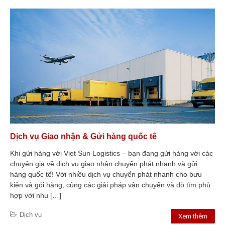
Quy trình vận chuyển hàng hóa
tiểu ngạch Việt Nam –
Campuchia với Vietsun
Logistics
Vietsun Logistics: Chuyên gia
vận chuyển hàng hóa đường bộ
Việt Nam – Campuchia
So sánh vận chuyển chính
ngạch và tiểu ngạch: Lựa chọn
nào cho bạn?
Vận chuyển chính ngạch là gì?
Lý do doanh nghiệp lớn nên
chọn
Vận chuyển tiểu ngạch là gì?
Dịch vụ Giao nhận & Gửi hàng quốc tế
Những lợi ích cho doanh nghiệp
vừa và nhỏ
Khi gửi hàng với Viet Sun Logistics – bạn đang gửi hàng với các
Xuất khẩu hàng hóa sang
chuyên gia về dịch vụ giao nhận chuyển phát nhanh và gửi
Campuchia: Lợi thế của doanh
nghiệp miền Nam Việt Nam
hàng quốc tế! Với nhiều dịch vụ chuyển phát nhanh cho bưu
kiện và gói hàng, cùng các giải pháp vận chuyển và dò tìm phù
Vì sao phải “Sang hàng” tại khu
vực cửa khẩu? Lợi ích và ảnh
hợp với nhu […]
hưởng của việc sang hàng
Những nhóm ngành hàng chính
Dịch vụ
Xem thêm
xuất khẩu sang Campuchia 6