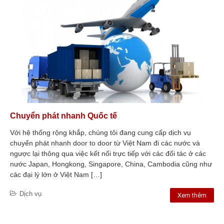
DỊCH VỤ
Chuyển phát nhanh Quốc tế
Dịch vụ thuế và hải quan
Vận tải đường hàng không
Dịch vụ vận tải đường biển
Tin tức
Những thay đổi quan trọng
trong quy định vận chuyển
hàng hóa qua biên giới Việt
Nam – Campuchia năm 2025
Chuyển phát nhanh Quốc tế
Vietsun Logistics có gì khác
Với hệ thống rộng khắp, chúng tôi đang cung cấp dịch vụ
biệt trong vận chuyển?
chuyển phát nhanh door to door từ Việt Nam đi các nước và
Hướng dẫn thủ tục hải quan khi
ngược lại thông qua việc kết nối trực tiếp với các đối tác ở các
sử dụng vận chuyển chính
ngạch sang Campuchia
nước Japan, Hongkong, Singapore, China, Cambodia cũng như
các đại lý lớn ở Việt Nam […]
Các loại hàng hóa phổ biến
trong vận chuyển tiểu ngạch
đường bộ
Dịch vụ
Xem thêm
Quy trình vận chuyển hàng hóa
chính ngạch Việt Nam –
Campuchia cùng Vietsun
Logistics