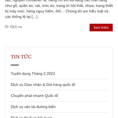
tàu, nguyên container, lẻ, hàng rời với đa dạng các mặt hàng
như gỗ, quần áo, vải, móc áo, trang trí hội thất, nhựa, trang thiết
bị máy móc, hàng nguy hiểm, ôtô… Chúng tôi am hiểu luật và
các thông lệ tại […]
Dịch vụ
Xem thêm
TIN TỨC
Tuyển dụng Tháng 2.2022
Dịch vụ Giao nhận & Gửi hàng quốc tế
Chuyển phát nhanh Quốc tế
Dịch vụ vận tải đường biển
Dịch vụ thuế và hải quan